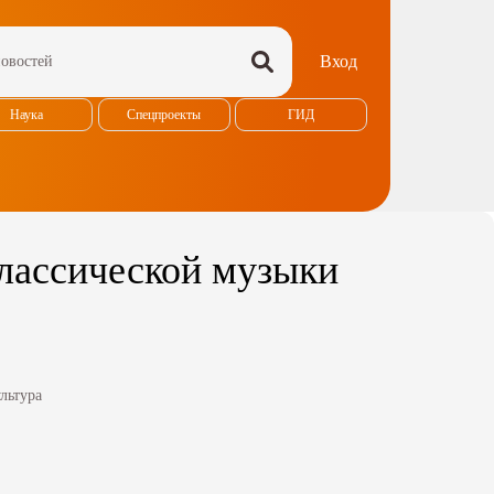
Вход
Наука
Спецпроекты
ГИД
лассической музыки
льтура