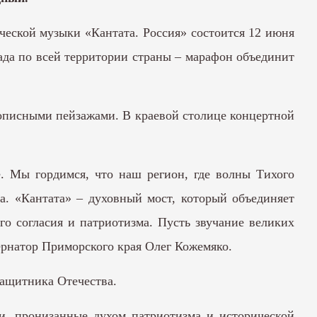
ческой музыки «Кантата. Россия» состоится 12 июня
пада по всей территории страны – марафон объединит
вописными пейзажами. В краевой столице концертной
. Мы гордимся, что наш регион, где волны Тихого
а. «Кантата» – духовный мост, который объединяет
о согласия и патриотизма. Пусть звучание великих
ернатор Приморского края Олег Кожемяко.
защитника Отечества.
и, пронизанные духом патриотизма и исторической