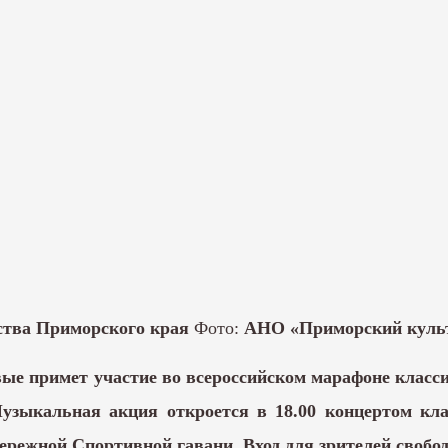
ства Приморского края
Фото:
АНО «Приморский культ
ые примет участие во всероссийском марафоне класс
узыкальная акция откроется в 18.00 концертом кла
режной Спортивной гавани. Вход для зрителей свобо