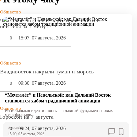
Общество
Что такое натальная карта и как найти в
ней себя за 5 минут
15:07, 07 августа, 2026
0
Общество
Владивосток накрыли туман и морось
09:30, 07 августа, 2026
0
“Мечталёт” и Невельской: как Дальний Восток
становится хабом традиционной анимации
Общество
Региональная идентичность — главный фундамент новых
мультфильмов
Гороскоп на 7 августа
09:24, 07 августа, 2026
0
Анимация
15:00, 05 августа, 2026