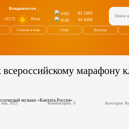
Владивосток
82.1665
USD
Ясно
+21°C
94.8366
EUR
о
События в мире
Спорт
Культура
 всероссийскому марафону к
 мая, 2025
Комментарии: 0
Категория:
Ку