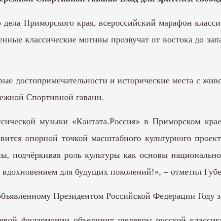
 дела Приморского края, всероссийский марафон класси
венные классические мотивы прозвучат от востока до за
овые достопримечательности и исторические места с жи
режной Спортивной гавани.
ссической музыки «Кантата.Россия» в Приморском крае
овится опорной точкой масштабного культурного проект
ы, подчёркивая роль культуры как основы национальног
 вдохновением для будущих поколений!», – отметил Губ
объявленному Президентом Российской Федерации Году 
евой филармонии объединит шедевры русской классик