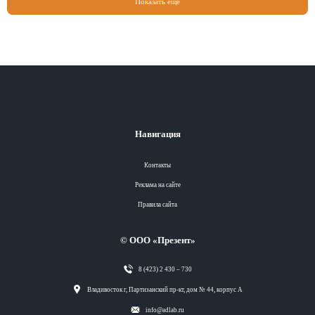
Показать еще
Навигация
Контакты
Реклама на сайте
Правила сайта
© ООО «Презент»
8 (423) 2 430 – 730
Разделы
Владивосток г, Партизанский пр-кт, дом № 44, корпус А
info@adlab.ru