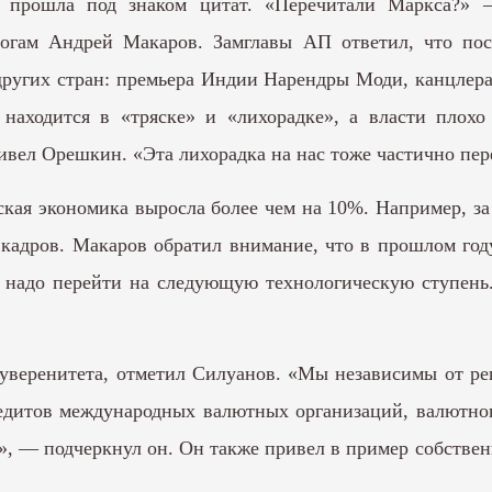
6 прошла под знаком цитат. «Перечитали Маркса?» 
логам Андрей Макаров. Замглавы АП ответил, что пос
 других стран: премьера Индии Нарендры Моди, канцле
находится в «тряске» и «лихорадке», а власти плохо
вел Орешкин. «Эта лихорадка на нас тоже частично пере
ская экономика выросла более чем на 10%. Например, з
кадров. Макаров обратил внимание, что в прошлом год
, надо перейти на следующую технологическую ступень
уверенитета, отметил Силуанов. «Мы независимы от реш
редитов международных валютных организаций, валютно
», — подчеркнул он. Он также привел в пример собств