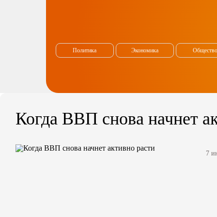
Политика
Экономика
Обществ
Когда ВВП снова начнет а
7 и