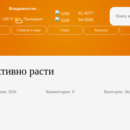
Владивосток
81.4077
USD
Пасмурно
+26°C
94.0585
EUR
о
События в мире
Спорт
Культура
ктивно расти
юня, 2026
Комментарии: 0
Категория:
Эк