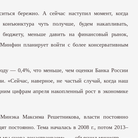
иться бережно. А сейчас наступил момент, когда
конъюнктура чуть получше, будем накапливать,
ть бюджету, меньше давить на финансовый рынок,
д Минфин планирует войти с более консервативным
году — 0,4%, что меньше, чем оценки Банка России
и. «Сейчас, наверное, не частый случай, когда наш
едним цифрам апреля накопленный рост в экономике
 Минэка Максима Решетникова, власти постоянно
т постоянно. Тема началась в 2008 г., потом 2013–
, и мы снова донастраиваем», — объяснил министр.