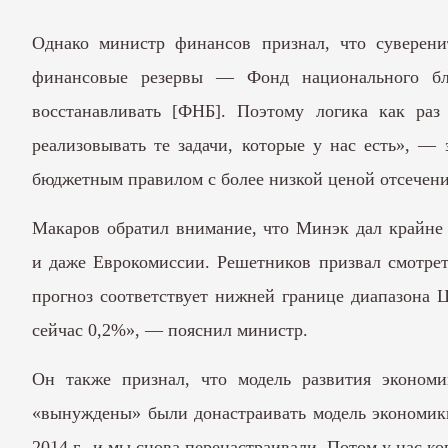
Однако министр финансов признал, что суверени
финансовые резервы — Фонд национального бла
восстанавливать [ФНБ]. Поэтому логика как раз
реализовывать те задачи, которые у нас есть», 
бюджетным правилом с более низкой ценой отсечени
Макаров обратил внимание, что Минэк дал крайне 
и даже Еврокомиссии. Решетников призвал смотреть
прогноз соответствует нижней границе диапазона 
сейчас 0,2%», — пояснил министр.
Он также признал, что модель развития эконом
«вынуждены» были донастраивать модель экономики,
2014 г., и мы снова перенастраивали. Потом у нас к