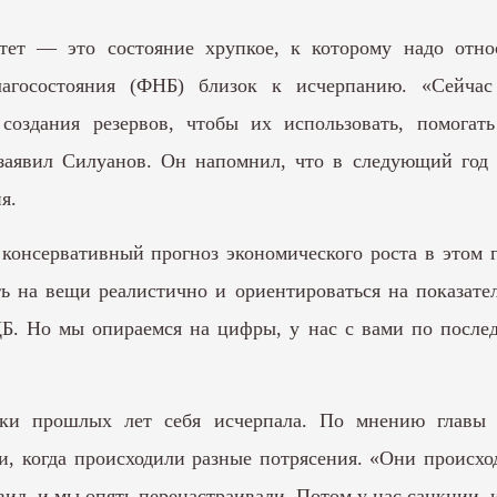
тет — это состояние хрупкое, к которому надо относ
госостояния (ФНБ) близок к исчерпанию. «Сейчас 
 создания резервов, чтобы их использовать, помога
— заявил Силуанов. Он напомнил, что в следующий го
я.
консервативный прогноз экономического роста в этом 
 на вещи реалистично и ориентироваться на показател
ЦБ. Но мы опираемся на цифры, у нас с вами по посл
ики прошлых лет себя исчерпала. По мнению главы
 когда происходили разные потрясения. «Они происходя
овид, и мы опять перенастраивали. Потом у нас санкции