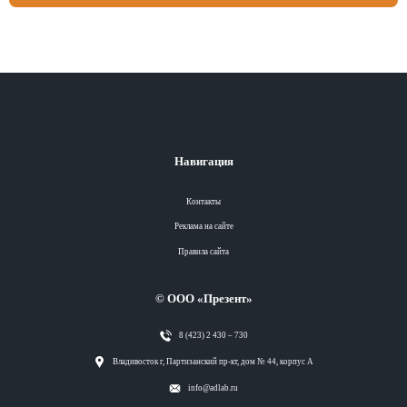
Навигация
Контакты
Реклама на сайте
Правила сайта
© ООО «Презент»
8 (423) 2 430 – 730
Разделы
Владивосток г, Партизанский пр-кт, дом № 44, корпус А
info@adlab.ru