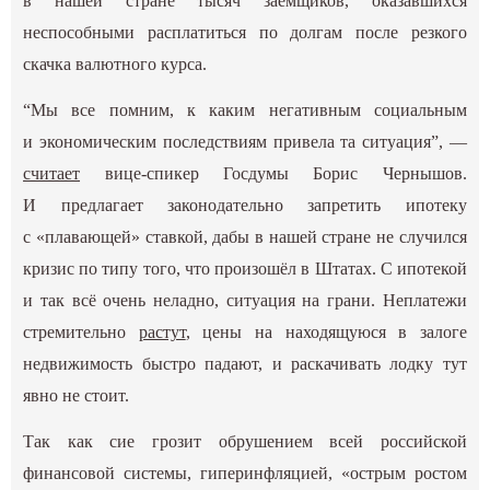
в нашей стране тысяч заемщиков, оказавшихся
неспособными расплатиться по долгам после резкого
скачка валютного курса.
“Мы все помним, к каким негативным социальным
и экономическим последствиям привела та ситуация”, —
считает
вице-спикер Госдумы Борис Чернышов.
И предлагает законодательно запретить ипотеку
с «плавающей» ставкой, дабы в нашей стране не случился
кризис по типу того, что произошёл в Штатах. С ипотекой
и так всё очень неладно, ситуация на грани. Неплатежи
стремительно
растут
,
цены на находящуюся в залоге
недвижимость быстро падают, и раскачивать лодку тут
явно не стоит.
Так как сие грозит обрушением всей российской
финансовой системы, гиперинфляцией, «острым ростом