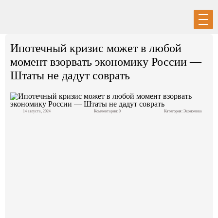
Вход
Регистрация
Ипотечный кризис может в любой
момент взорвать экономику России —
Штаты не дадут соврать
Политика
14 августа, 2024
Комментарии: 0
Категория:
Экономика
Экономика
Общество
События в мире
Спорт